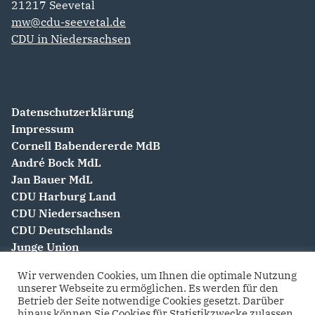
21217
Seevetal
mw@cdu-seevetal.de
CDU in Niedersachsen
Datenschutzerklärung
Impressum
Cornell Babendererde MdB
André Bock MdL
Jan Bauer MdL
CDU Harburg Land
CDU Niedersachsen
CDU Deutschlands
Junge Union
Frauen Union
Wir verwenden Cookies, um Ihnen die optimale Nutzung
Senioren Union
unserer Webseite zu ermöglichen. Es werden für den
Betrieb der Seite notwendige Cookies gesetzt. Darüber
hinaus können Sie Cookies für Statistikzwecke zulassen.