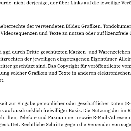
urde, nicht derjenige, der über Links auf die jeweilige Verö
 Urheberrechte der verwendeten Bilder, Grafiken, Tondokum
e, Videosequenzen und Texte zu nutzen oder auf lizenzfre
nd ggf. durch Dritte geschützten Marken- und Warenzeich
itzrechten der jeweiligen eingetragenen Eigentümer. Allei
tter geschützt sind. Das Copyright für veröffentlichte vom 
ndung solcher Grafiken und Texte in anderen elektronischen
t.
eit zur Eingabe persönlicher oder geschäftlicher Daten (E
ers auf ausdrücklich freiwilliger Basis. Die Nutzung der 
chriften, Telefon- und Faxnummern sowie E-Mail-Adressen 
 gestattet. Rechtliche Schritte gegen die Versender von s