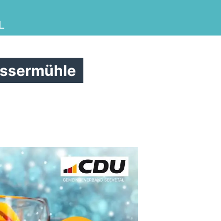
L
assermühle