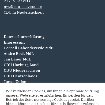
21217
Seevetal
mw@cdu-seevetal.de
CDU in Niedersachsen
Datenschutzerklärung
Impressum
Cornell Babendererde MdB
André Bock MdL
Jan Bauer MdL
CDU Harburg Land
CDU Niedersachsen
CDU Deutschlands
Junge Union
Frauen Union
Wir verwenden Cookies, um Ihnen die optimale Nutzung
Senioren Union
unserer Webseite zu ermöglichen. Es werden für den
Betrieb der Seite notwendige Cookies gesetzt. Darüber
hinaus können Sie Cookies für Statistikzwecke zulassen.