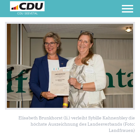
CDU SEEVETAL
Elisabeth Brunkhorst (li.) verleiht Sybille Kahnenbley die
höchste Auszeichnung des Landesverbands (Foto:
Landfrauen)