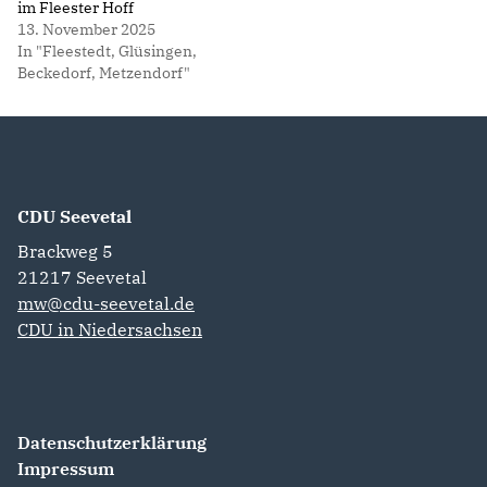
im Fleester Hoff
13. November 2025
In "Fleestedt, Glüsingen,
Beckedorf, Metzendorf"
CDU Seevetal
Brackweg 5
21217
Seevetal
mw@cdu-seevetal.de
CDU in Niedersachsen
Datenschutzerklärung
Impressum